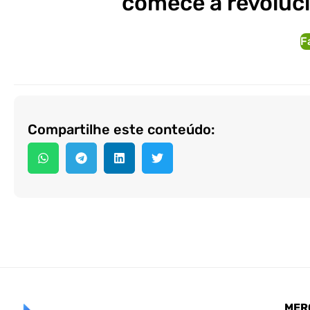
comece a revoluc
F
Compartilhe este conteúdo:
MER