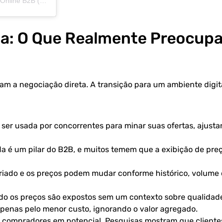
Uma publicação compartilhada por MerCloud | Canal de Vendas Online B2B (@mercloud.oficial)
ia: O Que Realmente Preocupa
am a negociação direta. A transição para um ambiente digit
 ser usada por concorrentes para minar suas ofertas, ajust
da é um pilar do B2B, e muitos temem que a exibição de pre
riado e os preços podem mudar conforme histórico, volume
do os preços são expostos sem um contexto sobre qualidad
 apenas pelo menor custo, ignorando o valor agregado.
tar compradores em potencial. Pesquisas mostram que cliente