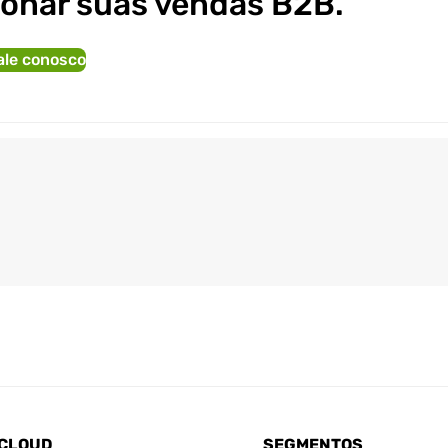
ionar suas vendas B2B.
ale conosco
CLOUD
SEGMENTOS