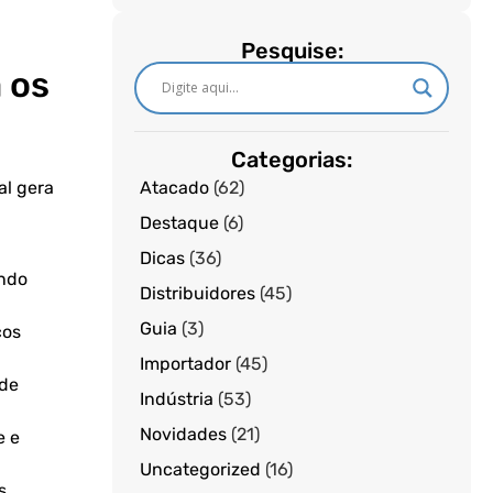
Pesquise:
 os
Categorias:
Atacado
(62)
al gera
Destaque
(6)
Dicas
(36)
ando
Distribuidores
(45)
Guia
(3)
ços
Importador
(45)
 de
Indústria
(53)
Novidades
(21)
e e
Uncategorized
(16)
s