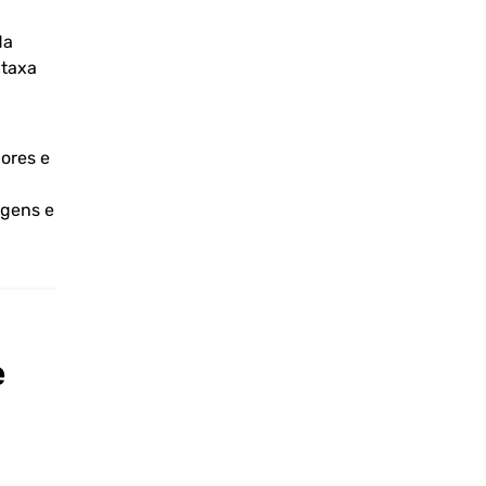
da
 taxa
ores e
rgens e
e