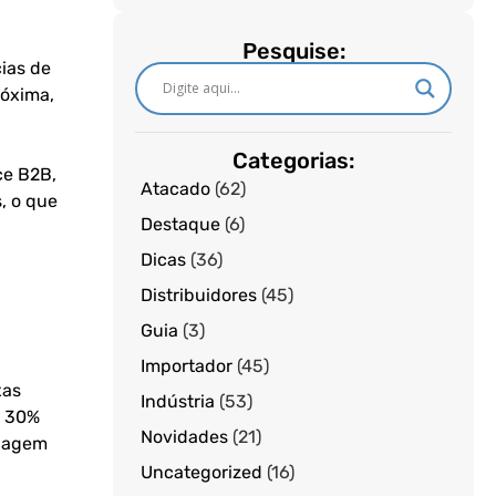
Pesquise:
ias de
róxima,
Categorias:
ce B2B,
Atacado
(62)
, o que
Destaque
(6)
Dicas
(36)
Distribuidores
(45)
Guia
(3)
Importador
(45)
xas
Indústria
(53)
e 30%
Novidades
(21)
rdagem
Uncategorized
(16)