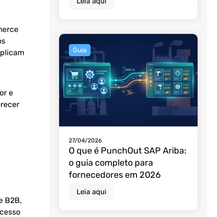
Leia aqui
merce
os
Guia
mplicam
or e
recer
27/04/2026
O que é PunchOut SAP Ariba:
o guia completo para
fornecedores em 2026
Leia aqui
e B2B,
acesso