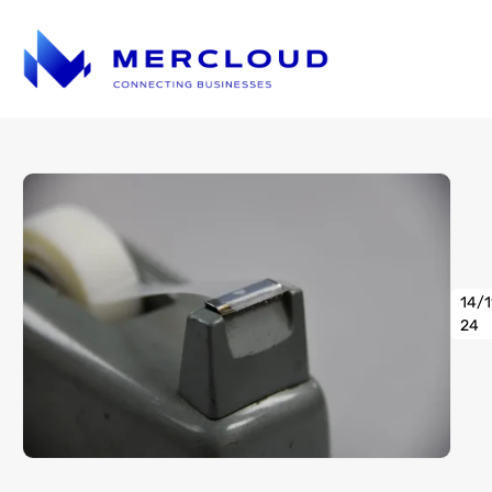
14/
24