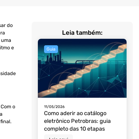
sar do
Leia também:
ara
e uma
itmo e
Guia
ssidade
? Com o
11/05/2026
Como aderir ao catálogo
 a
eletrônico Petrobras: guia
inal.
completo das 10 etapas